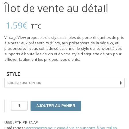
Îlot de vente au détail
1.59
€
TTC
VintageView propose trois styles simples de porte-étiquettes de prix
à ajouter aux présentoirs d’îlots, aux présentoirs de la série W, et
plus encore. Il vous suffit de sélectionner le style qui convient à vos
supports à bouteilles de vin et à votre style d’étiquette de prix pour
afficher facilement les prix pour vos clients.
STYLE
quantité
AJOUTER AU PANIER
de
Porte-
étiquette
UGS :
PTH-PR-SNAP
de
Catégories :
Accessoires pour cave à vin et supports à bouteilles
,