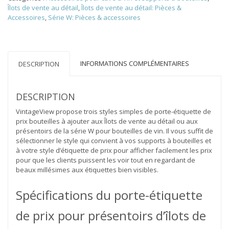
prix
Îlots de vente au détail
,
Îlots de vente au détail: Pièces &
Îlot
Accessoires
,
Série W: Pièces & accessoires
de
vente
au
détail
INFORMATIONS COMPLÉMENTAIRES
DESCRIPTION
DESCRIPTION
VintageView propose trois styles simples de porte-étiquette de
prix bouteilles à ajouter aux Îlots de vente au détail ou aux
présentoirs de la série W pour bouteilles de vin. Il vous suffit de
sélectionner le style qui convient à vos supports à bouteilles et
à votre style d’étiquette de prix pour afficher facilement les prix
pour que les clients puissent les voir tout en regardant de
beaux millésimes aux étiquettes bien visibles.
Spécifications du porte-étiquette
de prix pour présentoirs d’îlots de