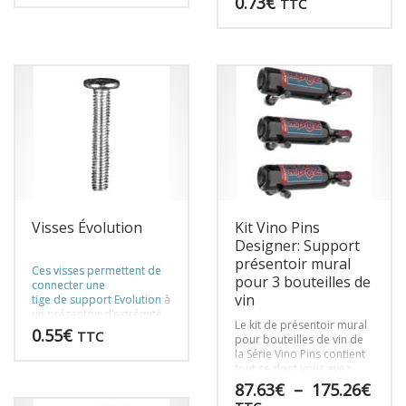
0.73
€
TTC
les tours à bouteilles de
vin Évolution, les supports
Évolution mural et les
produits personnalisés.
Visses Évolution
Kit Vino Pins
Designer: Support
présentoir mural
Ces visses permettent de
pour 3 bouteilles de
connecter une
vin
tige de support Evolution
à
un présentoir d’extrémité,
Le kit de présentoir mural
y compris les tours à
0.55
€
TTC
pour bouteilles de vin de
bouteilles de vin Évolution,
la Série Vino Pins contient
les supports Évolution
tout ce dont vous avez
mural et les produits
besoin pour installer 3
Plag
personnalisés.
87.63
€
–
175.26
€
bouteilles sur n’importe
de