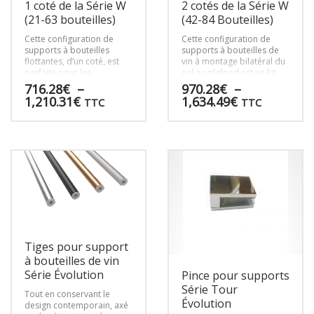
1 coté de la Série W
2 cotés de la Série W
(21-63 bouteilles)
(42-84 Bouteilles)
Cette configuration de
Cette configuration de
supports à bouteilles
supports à bouteilles de
flottantes, d’un coté, est
vin à montage bilatéral du
parfaite pour les
sol au plafond est un kit
présentoirs qui doivent
parfait pour créer des
716.28
€
–
970.28
€
–
aller contre des murs
séparations de pièces ou
Plage
Plage
1,210.31
€
1,634.49
€
TTC
TTC
carrelés ou être mis à
pour pousser des
de
de
l’écart pour une raison
présentoirs contre des
prix :
prix :
Ce
Ce
quelconque.
murs en verre de façon
716.28€
970.28€
étonnante.
produit
produit
à
à
a
a
1,210.31€
1,634.49€
plusieurs
plusieurs
variations.
variations.
Les
Les
options
options
peuvent
peuvent
être
être
Tiges pour support
choisies
choisies
à bouteilles de vin
sur
sur
Série Évolution
Pince pour supports
la
la
page
page
Série Tour
Tout en conservant le
du
du
Évolution
design contemporain, axé