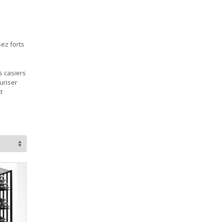
sez forts
s casiers
uriser
t