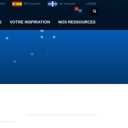
LOGIN
lish
INT español
QC français
S
VOTRE INSPIRATION
NOS RESSOURCES