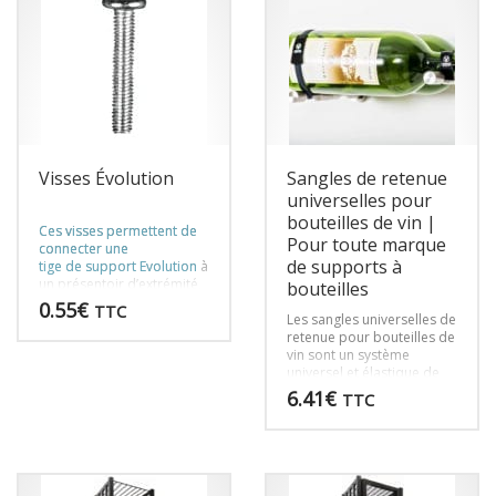
Visses Évolution
Sangles de retenue
universelles pour
bouteilles de vin |
Ces visses permettent de
Pour toute marque
connecter une
de supports à
tige de support Evolution
à
un présentoir d’extrémité,
bouteilles
y compris les tours à
0.55
€
TTC
bouteilles de vin Évolution,
Les sangles universelles de
les supports Évolution
retenue pour bouteilles de
mural et les produits
vin sont un système
personnalisés.
universel et élastique de
retenue des bouteilles
6.41
€
TTC
conçu pour s’adapter en
toute sécurité à n’importe
Ce
quelle bouteille de taille
produit
standard ou magnum sur
n’importe quel support à
a