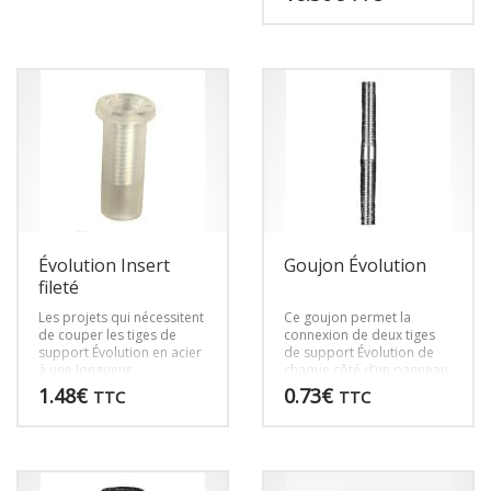
suffisante pour que les
caisses remplies de vin
Ce
tiennent debout sans
produit
vaciller et sans craindre de
basculer.
a
plusieurs
variations.
Les
options
peuvent
être
choisies
sur
Évolution Insert
Goujon Évolution
la
page
fileté
du
Les projets qui nécessitent
Ce goujon permet la
produit
de couper les tiges de
connexion de deux tiges
support Évolution en acier
de support Évolution de
à une longueur
chaque côté d’un panneau
personnalisée nécessitent
de connexion, y compris
1.48
€
0.73
€
TTC
TTC
l’insert fileté Evolution.
les tours à bouteilles de
vin Évolution, les supports
Évolution mural et les
produits personnalisés.