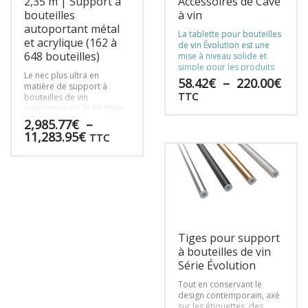
2,35 m | Support à
Accessoires de Cave
du
du
bouteilles
à vin
produit
produit
autoportant métal
La tablette pour bouteilles
et acrylique (162 à
de vin Évolution est une
648 bouteilles)
mise à niveau solide et
simple pour les produits
Le nec plus ultra en
de la série Évolution
,
Plag
58.42
€
–
220.00
€
matière de support à
permettant de créer un
de
TTC
bouteilles de vin
point focal visuel sur des
prix 
contemporain, le kit Wine
bouteilles de premier
58.4
Tower de 2,35 m est un
Ce
2,985.77
€
–
choix, des caisses à vin en
à
mélange chic de panneaux
bois ou tout autre objet
Plage
produit
11,283.95
€
TTC
de support acryliques
220.
dans un présentoir de vin
de
a
quasi invisibles et de tiges
mural.
prix :
plusieurs
Ce
en acier permettant une
2,985.77€
variations.
approche minimaliste du
produit
à
stockage des bouteilles de
Les
a
11,283.95€
vin.
options
plusieurs
peuvent
variations.
être
Les
Tiges pour support
choisies
options
à bouteilles de vin
sur
peuvent
Série Évolution
la
être
page
choisies
Tout en conservant le
du
sur
design contemporain, axé
produit
la
sur les étiquettes, des