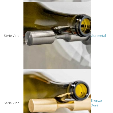
Série Vino
Gunmetal
Bronze
Série Vino
Doré