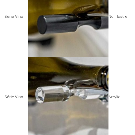
Série Vino
Noir lustré
Série Vino
Acrylic