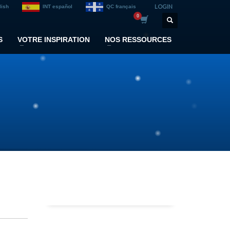
LOGIN
lish
INT español
QC français
S
VOTRE INSPIRATION
NOS RESSOURCES