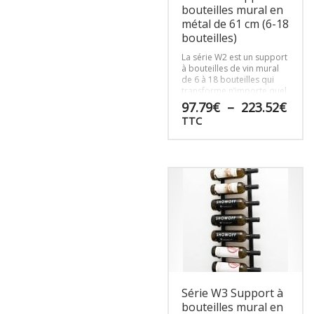
page
bouteilles mural en
la
du
page
métal de 61 cm (6-18
produit
du
bouteilles)
produit
La série W2 est un support
à bouteilles de vin mural
de 6 à 18 bouteilles qui
transforme n’importe quel
mur en design moderne.
Plag
97.79
€
–
223.52
€
D’une hauteur de 61cm et
de
TTC
disponible en trois
prix 
profondeurs de bouteilles.
97.7
Ce
à
produit
223.
a
plusieurs
variations.
Les
options
peuvent
être
choisies
sur
Série W3 Support à
la
page
bouteilles mural en