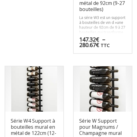
du
métal de 92cm (9-27
produit
bouteilles)
La série W3 est un support
à bouteilles de vin d »une
hauteur de 92cm de 9 à 27
bouteilles qui transforme
n’importe quel mur en
147.32
€
–
design moderne.
Plage
280.67
€
TTC
de
prix :
Ce
147.32€
produit
à
a
280.67€
plusieurs
variations.
Les
options
peuvent
être
choisies
sur
Série W4 Support à
Série W Support
la
page
bouteilles mural en
pour Magnums /
du
métal de 122cm (12-
Champagne mural